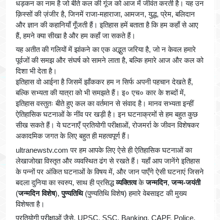
धड़कन का नाम है जो बीते कल की गूंज को आज में जीवंत करती है। यह उन
क़िस्सों की ज़ंजीर है, जिनमें राजा-महाराजा, आमजन, युद्ध, प्रेम, बलिदान
और ज्ञान की कहानियाँ गूँजती हैं। इतिहास हमें बताता है कि हम कहाँ से आए
हैं, हमने क्या सीखा है और हम कहाँ जा सकते हैं।
यह अतीत की गलियों में झांकने का एक अद्भुत जरिया है, जो न केवल हमारे
पूर्वजों की समझ और संघर्ष को सामने लाता है, बल्कि हमारे आज और कल को
दिशा भी देता है।
इतिहास वो आईना है जिसमें झाँककर हम न सिर्फ अपनी पहचान देखते हैं,
बल्कि सभ्यता की यात्रा को भी समझते हैं। इ० एच० कार के शब्दों में,
इतिहास वस्तुतः बीते हुए कल का वर्तमान से संवाद है। मानव सभ्यता इन्हीं
ऐतिहासिक घटनाओं के नींव पर खड़ी है। इन घटनाक्रमों से हम बहुत कुछ
सीख सकते हैं। ये घटनाएँ प्रतियोगी परीक्षाओं, रोजमर्रा के जीवन विशेषकर
अकादमिक जगत के लिए बहुत ही महत्वपूर्ण हैं।
ultranewstv.com पर हम आपके लिए ऐसे ही ऐतिहासिक घटनाओं का
लेखाजोखा विस्तृत और व्यवस्थित ढंग से रखते हैं। यहाँ आप जानेंगे इतिहास
के पन्नों पर अंकित घटनाओं के विषय में, और जान पाएँगे ऐसी घटनाएं जिसने
बदला दुनिया का स्वरुप, साथ ही प्रसिद्ध
व्यक्तित्व
के
जन्मदिन
,
जन्म-जयंती
(
जन्मदिन विशेष
),
पुण्यतिथि
(पुण्यतिथि विशेष) हमारे वेबसाइट की मुख्य
विशेषता है।
प्रतियोगी परीक्षाओं जैसे, UPSC, SSC, Banking, CAPF, Police,