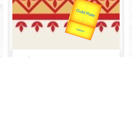
उप प्रधानमंत्री
उपराष्ट्रपति
Valentine's
Gold Rate
unTV Special
यात्रा
व्यक्तित्व
Aug 05, 2024
गोपीनाथ बोरदोलोई - Gopinath Bordoloi
Read More