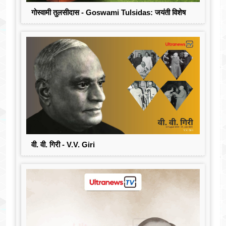
गोस्वामी तुलसीदास - Goswami Tulsidas: जयंती विशेष
वी. वी. गिरी - V.V. Giri