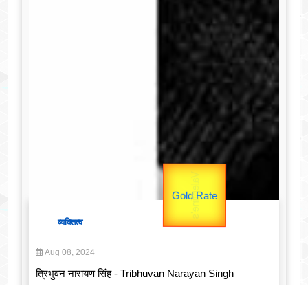
उप प्रधानमंत्री
उपराष्ट्रपति
Gold Rate
unTV Special
Valentine's
व्यक्तित्व
यात्रा
Aug 08, 2024
त्रिभुवन नारायण सिंह - Tribhuvan Narayan Singh